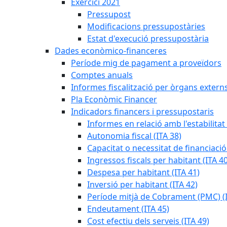
Exercici 2021
Pressupost
Modificacions pressupostàries
Estat d'execució pressupostària
Dades econòmico-financeres
Període mig de pagament a proveïdors
Comptes anuals
Informes fiscalització per òrgans extern
Pla Econòmic Financer
Indicadors financers i pressupostaris
Informes en relació amb l'estabilitat
Autonomia fiscal (ITA 38)
Capacitat o necessitat de financiació
Ingressos fiscals per habitant (ITA 40
Despesa per habitant (ITA 41)
Inversió per habitant (ITA 42)
Període mitjà de Cobrament (PMC) (I
Endeutament (ITA 45)
Cost efectiu dels serveis (ITA 49)