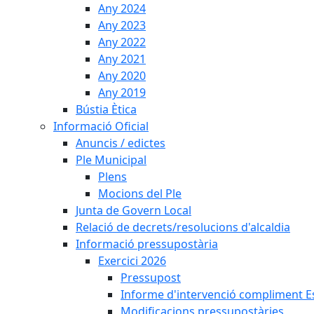
Any 2024
Any 2023
Any 2022
Any 2021
Any 2020
Any 2019
Bústia Ètica
Informació Oficial
Anuncis / edictes
Ple Municipal
Plens
Mocions del Ple
Junta de Govern Local
Relació de decrets/resolucions d'alcaldia
Informació pressupostària
Exercici 2026
Pressupost
Informe d'intervenció compliment Est
Modificacions pressupostàries