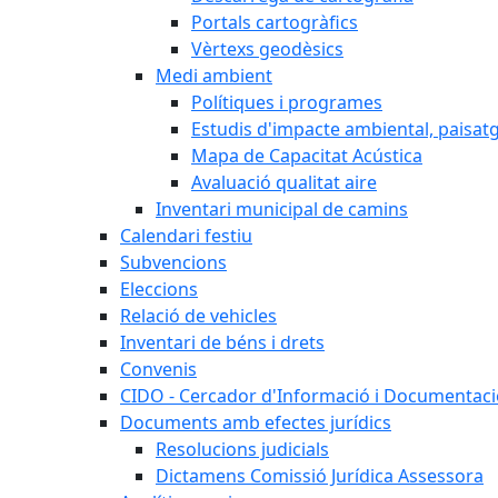
Portals cartogràfics
Vèrtexs geodèsics
Medi ambient
Polítiques i programes
Estudis d'impacte ambiental, paisatgí
Mapa de Capacitat Acústica
Avaluació qualitat aire
Inventari municipal de camins
Calendari festiu
Subvencions
Eleccions
Relació de vehicles
Inventari de béns i drets
Convenis
CIDO - Cercador d'Informació i Documentació
Documents amb efectes jurídics
Resolucions judicials
Dictamens Comissió Jurídica Assessora