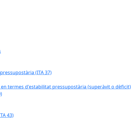
s
 pressupostària (ITA 37)
 en termes d'estabilitat pressupostària (superàvit o dèficit)
)
TA 43)