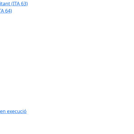
tant (ITA 63)
TA 64)
 en execució