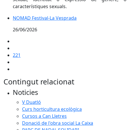
característiques sexuals.
NOMAD Festival-La Vesprada
NOMAD Festival-La Vesprada
26/06/2026
221
Contingut relacionat
Noticies
V Duatló
Curs horticultura ecològica
Cursos a Can Lletres
Donació de l'obra social La Caixa