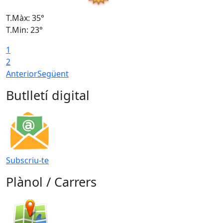
T.Màx: 35°
T
T.Min: 23°
T
1
2
Anterior
Següent
Butlletí digital
Subscriu-te
Plànol / Carrers