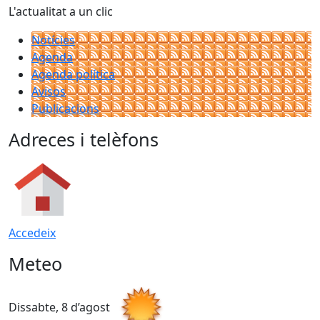
L'actualitat a un clic
Notícies
Agenda
Agenda política
Avisos
Publicacions
Adreces i telèfons
Accedeix
Meteo
Dissabte, 8 d’agost
D