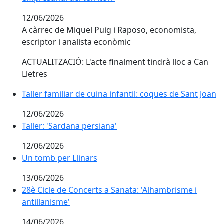
12/06/2026
A càrrec de Miquel Puig i Raposo, economista,
escriptor i analista econòmic
ACTUALITZACIÓ: L'acte finalment tindrà lloc a Can
Lletres
Taller familiar de cuina infantil: coques de Sant Joan
12/06/2026
Taller: 'Sardana persiana'
12/06/2026
Un tomb per Llinars
13/06/2026
28è Cicle de Concerts a Sanata: 'Alhambrisme i antilla
28è Cicle de Concerts a Sanata: 'Alhambrisme i
antillanisme'
14/06/2026