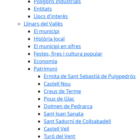
Polígons Industrials
Entitats
Llocs d'interès
Llinars del Vallès
El municipi
Història local
El municipi en xifres
Festes, fires i cultura popular
Economia
Patrimoni
Ermita de Sant Sebastià de Puigpedrós
Castell Nou
Creus de Terme
Pous de Glaç
Dolmen de Pedrarca
Sant Joan Sanata
Sant Sadurní de Collsabadell
Castell Vell
Turó del Vent