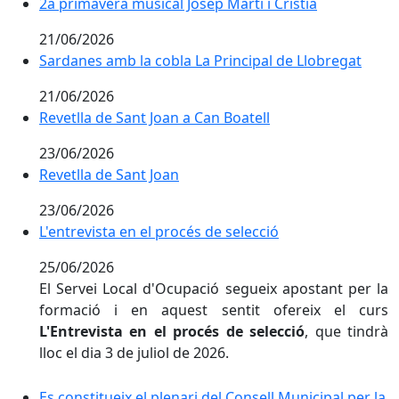
2a primavera musical Josep Martí i Cristià
2a primavera musical Josep Martí i Cristià
21/06/2026
Sardanes amb la cobla La Principal de Llobregat
21/06/2026
Revetlla de Sant Joan a Can Boatell
23/06/2026
Revetlla de Sant Joan
Revetlla de Sant Joan
23/06/2026
L'entrevista en el procés de selecció
L'entrevista en el procés de selecció
25/06/2026
El Servei Local d'Ocupació segueix apostant per la
formació i en aquest sentit ofereix el curs
L'Entrevista en el procés de selecció
, que tindrà
lloc el dia 3 de juliol de 2026.
Es constitueix el plenari del Consell Municipal per la 
Es constitueix el plenari del Consell Municipal per la