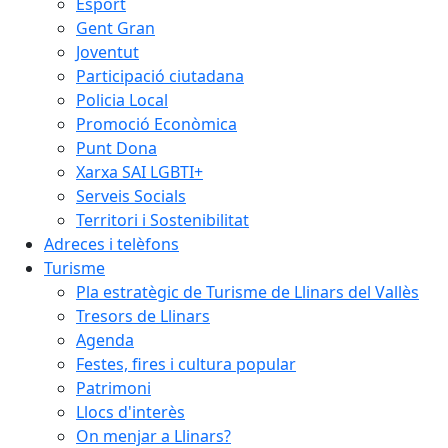
Esport
Gent Gran
Joventut
Participació ciutadana
Policia Local
Promoció Econòmica
Punt Dona
Xarxa SAI LGBTI+
Serveis Socials
Territori i Sostenibilitat
Adreces i telèfons
Turisme
Pla estratègic de Turisme de Llinars del Vallès
Tresors de Llinars
Agenda
Festes, fires i cultura popular
Patrimoni
Llocs d'interès
On menjar a Llinars?