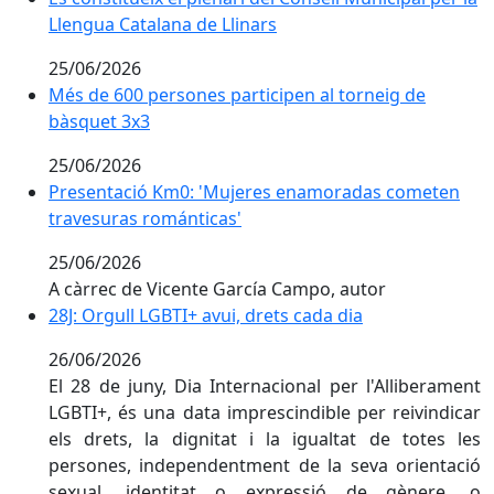
Llengua Catalana de Llinars
25/06/2026
Més de 600 persones participen al torneig de bàsque
Més de 600 persones participen al torneig de
bàsquet 3x3
25/06/2026
Presentació Km0: 'Mujeres enamoradas cometen trav
Presentació Km0: 'Mujeres enamoradas cometen
travesuras románticas'
25/06/2026
A càrrec de Vicente García Campo, autor
28J: Orgull LGBTI+ avui, drets cada dia
28J: Orgull LGBTI+ avui, drets cada dia
26/06/2026
El 28 de juny, Dia Internacional per l'Alliberament
LGBTI+, és una data imprescindible per reivindicar
els drets, la dignitat i la igualtat de totes les
persones, independentment de la seva orientació
sexual, identitat o expressió de gènere, o