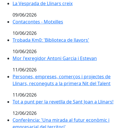
La Vesprada de Llinars creix
La Vesprada de Llinars creix
09/06/2026
Contacontes - Motxilles
Contacontes - Motxilles
10/06/2026
Trobada Km0: 'Biblioteca de llavors'
Trobada Km0: 'Biblioteca de llavors'
10/06/2026
Mor l'exregidor Antoni Garcia i Estevan
Mor l'exregidor Antoni Garcia i Estevan
11/06/2026
Persones, empreses, comerços i projectes de Llinars, 
Persones, empreses, comerços i projectes de
Llinars, reconeguts a la primera Nit del Talent
11/06/2026
Tot a punt per la revetlla de Sant Joan a Llinars!
Tot a punt per la revetlla de Sant Joan a Llinars!
12/06/2026
Conferència: 'Una mirada al futur econòmic i empresari
Conferència: 'Una mirada al futur econòmic i
empresarial del territori'