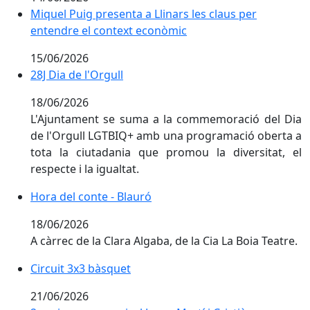
Miquel Puig presenta a Llinars les claus per entendre
Miquel Puig presenta a Llinars les claus per
entendre el context econòmic
15/06/2026
28J Dia de l'Orgull
28J Dia de l'Orgull
18/06/2026
L'Ajuntament se suma a la commemoració del Dia
de l'Orgull LGTBIQ+ amb una programació oberta a
tota la ciutadania que promou la diversitat, el
respecte i la igualtat.
Hora del conte - Blauró
Hora del conte - Blauró
18/06/2026
A càrrec de la Clara Algaba, de la Cia La Boia Teatre.
Circuit 3x3 bàsquet
Circuit 3x3 bàsquet
21/06/2026